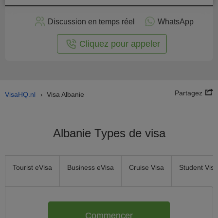
stuler
Discussion en temps réel
WhatsApp
n ligne
Cliquez pour appeler
Partagez
VisaHQ.nl
Visa Albanie
›
Albanie Types de visa
Tourist eVisa
Business eVisa
Cruise Visa
Student Visa
Commencer