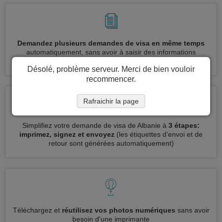
Demandez plusieurs demandes de visa en même temps
automatiquement, sans avoir à saisir des informations
répétitives
Désolé, problème serveur. Merci de bien vouloir
recommencer.
Rafraichir la page
Simplifiez votre demande de visa de Albanie à
3 étapes:
imprimez, signez et envoyez
(les étiquettes d’envoi et de
retour sont générées automatiquement)
Téléchargez et
réutilisez vos photos numériques
sans avoir
besoin d'une imprimante