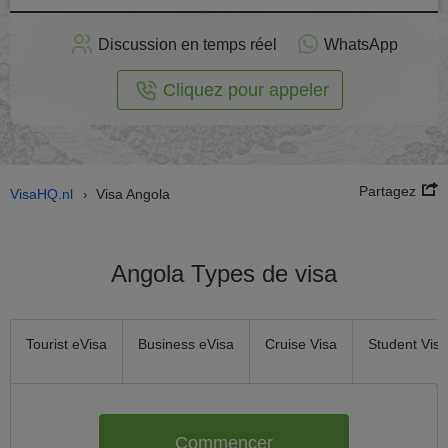
stuler
Discussion en temps réel
WhatsApp
n ligne
Cliquez pour appeler
Partagez
VisaHQ.nl
Visa Angola
›
Angola Types de visa
Tourist eVisa
Business eVisa
Cruise Visa
Student Visa
Commencer