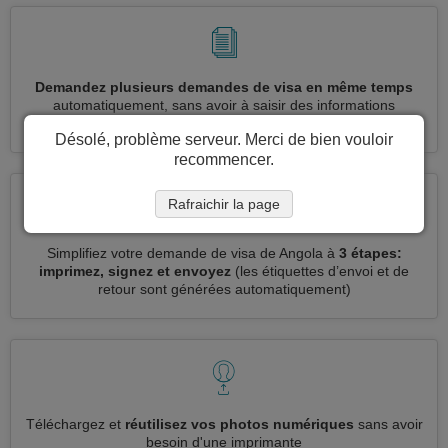
Demandez plusieurs demandes de visa en même temps
automatiquement, sans avoir à saisir des informations
répétitives
Désolé, problème serveur. Merci de bien vouloir
recommencer.
Rafraichir la page
Simplifiez votre demande de visa de Angola à
3 étapes:
imprimez, signez et envoyez
(les étiquettes d’envoi et de
retour sont générées automatiquement)
Téléchargez et
réutilisez vos photos numériques
sans avoir
besoin d'une imprimante