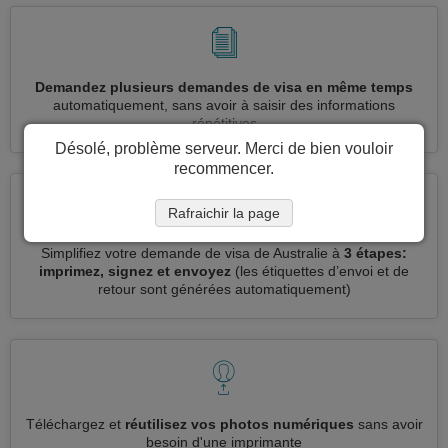
Demandez plusieurs demandes de visa en même temps
automatiquement, sans avoir à saisir des informations
répétitives
Désolé, problème serveur. Merci de bien vouloir
recommencer.
Rafraichir la page
Simplifiez votre demande de visa de Australie à
3 étapes:
imprimez, signez et envoyez
(les étiquettes d’envoi et de
retour sont générées automatiquement)
Téléchargez et
réutilisez vos photos numériques
sans avoir
besoin d'une imprimante