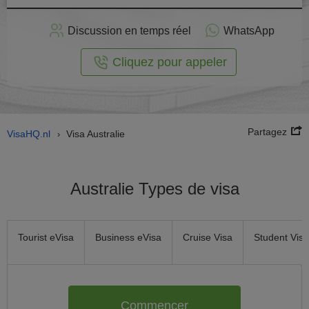
stuler
Discussion en temps réel
WhatsApp
n ligne
Cliquez pour appeler
Partagez
VisaHQ.nl
Visa Australie
›
Australie Types de visa
Tourist eVisa
Business eVisa
Cruise Visa
Student Visa
Commencer