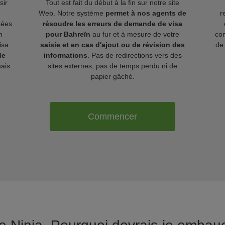
sir
Tout est fait du début à la fin sur notre site
Web. Notre système
permet à nos agents de
r
kées
résoudre les erreurs de demande de visa
n
pour Bahreïn
au fur et à mesure de votre
com
isa.
saisie et en cas d'ajout ou de révision des
de 
de
informations
. Pas de redirections vers des
ais
sites externes, pas de temps perdu ni de
papier gâché.
Commencer