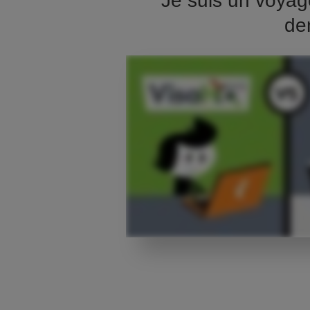
Je suis un voyag
de