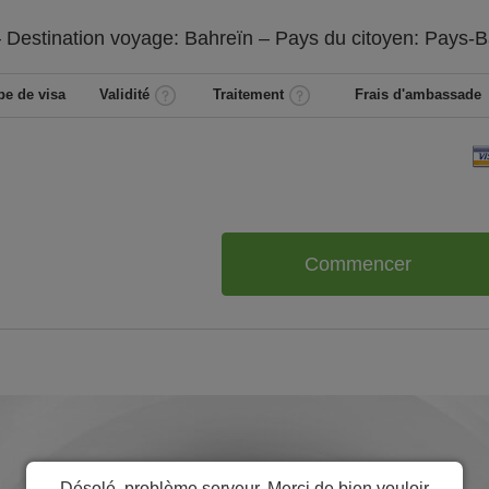
 Destination voyage: Bahreïn – Pays du citoyen:
Pays-B
pe de visa
Validité
Traitement
Frais d'ambassade
Commencer
Désolé, problème serveur. Merci de bien vouloir