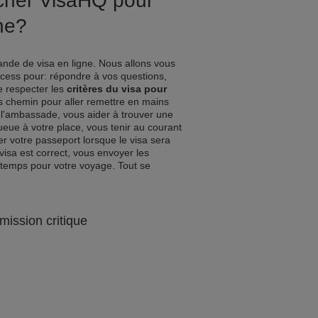
ucher VisaHQ pour
ne?
nde de visa en ligne. Nous allons vous
ocess pour: répondre à vos questions,
de respecter les
critères du visa pour
es chemin pour aller remettre en mains
l'ambassade, vous aider à trouver une
queue à votre place, vous tenir au courant
r votre passeport lorsque le visa sera
visa est correct, vous envoyer les
 temps pour votre voyage. Tout se
mission critique