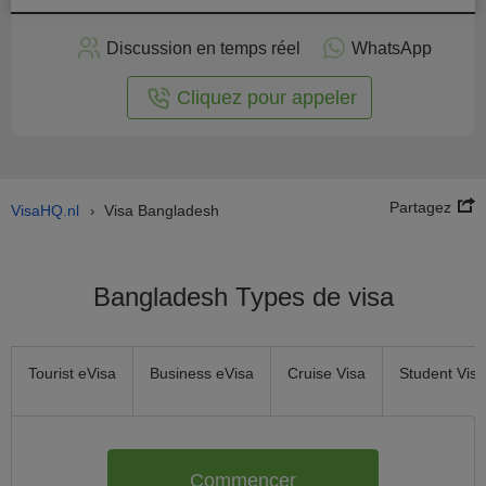
stuler
Discussion en temps réel
WhatsApp
n ligne
Cliquez pour appeler
Partagez
VisaHQ.nl
Visa Bangladesh
›
Bangladesh Types de visa
Tourist eVisa
Business eVisa
Cruise Visa
Student Visa
Commencer