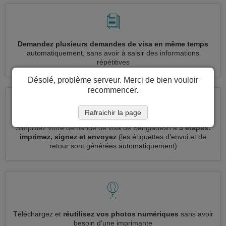
Demandez plusieurs demandes de visa en même temps
automatiquement, sans avoir à saisir des informations
répétitives
Désolé, problème serveur. Merci de bien vouloir
recommencer.
Rafraichir la page
Simplifiez votre demande de visa de Bangladesh à
3 étapes:
imprimez, signez et envoyez
(les étiquettes d’envoi et de
retour sont générées automatiquement)
Téléchargez et
réutilisez vos photos numériques
sans avoir
besoin d'une imprimante