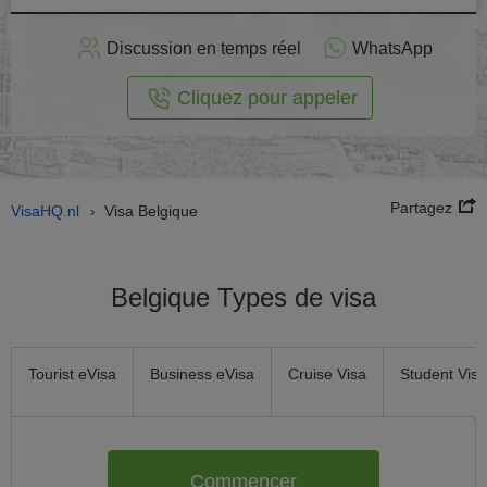
stuler
Discussion en temps réel
WhatsApp
n ligne
Cliquez pour appeler
Partagez
VisaHQ.nl
Visa Belgique
›
Belgique Types de visa
Tourist eVisa
Business eVisa
Cruise Visa
Student Visa
Commencer