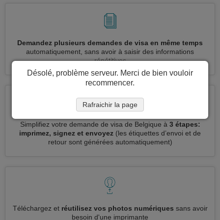
Demandez plusieurs demandes de visa en même temps
automatiquement, sans avoir à saisir des informations
répétitives
Désolé, problème serveur. Merci de bien vouloir
recommencer.
Rafraichir la page
Simplifiez votre demande de visa de Belgique à
3 étapes:
imprimez, signez et envoyez
(les étiquettes d’envoi et de
retour sont générées automatiquement)
Téléchargez et
réutilisez vos photos numériques
sans avoir
besoin d'une imprimante