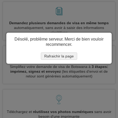
Demandez plusieurs demandes de visa en même temps
automatiquement, sans avoir à saisir des informations
répétitives
Désolé, problème serveur. Merci de bien vouloir
recommencer.
Rafraichir la page
Simplifiez votre demande de visa de Botswana à
3 étapes:
imprimez, signez et envoyez
(les étiquettes d’envoi et de
retour sont générées automatiquement)
Téléchargez et
réutilisez vos photos numériques
sans avoir
besoin d'une imprimante