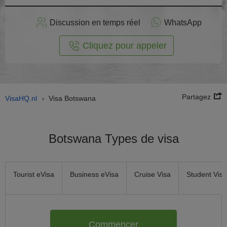
stuler
Discussion en temps réel
WhatsApp
n ligne
Cliquez pour appeler
Partagez
VisaHQ.nl
Visa Botswana
›
Botswana Types de visa
Tourist eVisa
Business eVisa
Cruise Visa
Student Visa
Commencer