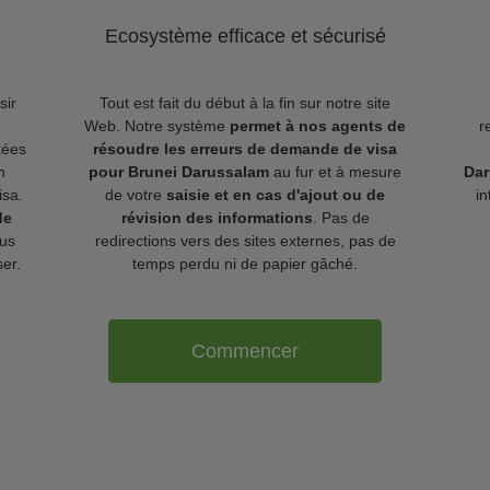
Ecosystème efficace et sécurisé
sir
Tout est fait du début à la fin sur notre site
Web. Notre système
permet à nos agents de
r
kées
résoudre les erreurs de demande de visa
n
pour Brunei Darussalam
au fur et à mesure
Dar
isa.
de votre
saisie et en cas d'ajout ou de
in
de
révision des informations
. Pas de
us
redirections vers des sites externes, pas de
ser.
temps perdu ni de papier gâché.
Commencer