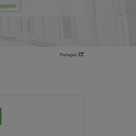
appeler
Partagez