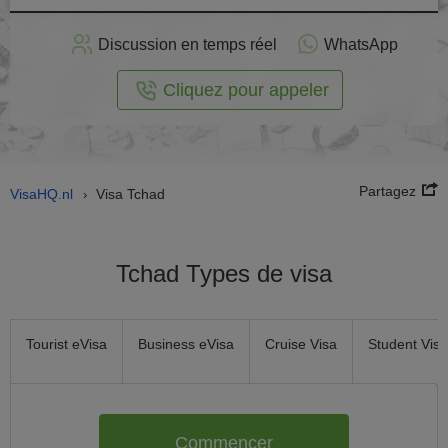
stuler
Discussion en temps réel
WhatsApp
n ligne
Cliquez pour appeler
Partagez
VisaHQ.nl
Visa Tchad
›
Tchad Types de visa
Tourist eVisa
Business eVisa
Cruise Visa
Student Visa
Commencer