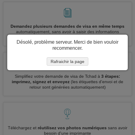
Demandez plusieurs demandes de visa en même temps
automatiquement, sans avoir à saisir des informations
répétitives
Désolé, problème serveur. Merci de bien vouloir
recommencer.
Rafraichir la page
Simplifiez votre demande de visa de Tchad à
3 étapes:
imprimez, signez et envoyez
(les étiquettes d’envoi et de
retour sont générées automatiquement)
Téléchargez et
réutilisez vos photos numériques
sans avoir
besoin d'une imprimante