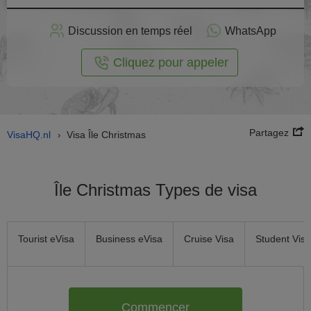
stuler
Discussion en temps réel
WhatsApp
n ligne
Cliquez pour appeler
Partagez
VisaHQ.nl
Visa Île Christmas
›
Île Christmas Types de visa
Tourist eVisa
Business eVisa
Cruise Visa
Student Visa
Commencer