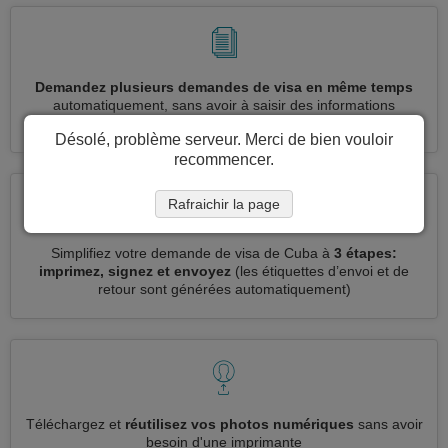
Demandez plusieurs demandes de visa en même temps
automatiquement, sans avoir à saisir des informations
répétitives
Désolé, problème serveur. Merci de bien vouloir
recommencer.
Rafraichir la page
Simplifiez votre demande de visa de Cuba à
3 étapes:
imprimez, signez et envoyez
(les étiquettes d’envoi et de
retour sont générées automatiquement)
Téléchargez et
réutilisez vos photos numériques
sans avoir
besoin d'une imprimante