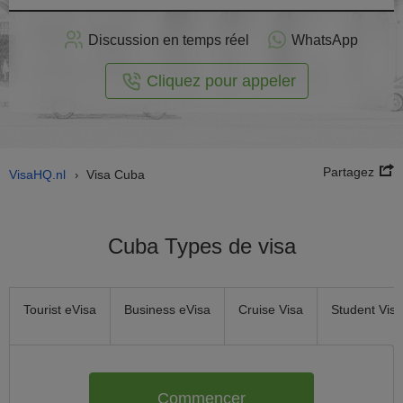
stuler
Discussion en temps réel
WhatsApp
n ligne
Cliquez pour appeler
Partagez
VisaHQ.nl
Visa Cuba
›
Cuba Types de visa
Tourist eVisa
Business eVisa
Cruise Visa
Student Visa
Commencer