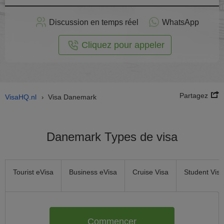
stuler
Discussion en temps réel
WhatsApp
n ligne
Cliquez pour appeler
Partagez
VisaHQ.nl
Visa Danemark
›
Danemark Types de visa
Tourist eVisa
Business eVisa
Cruise Visa
Student Visa
Commencer