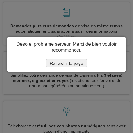
Demandez plusieurs demandes de visa en même temps
automatiquement, sans avoir à saisir des informations
répétitives
Désolé, problème serveur. Merci de bien vouloir
recommencer.
Rafraichir la page
Simplifiez votre demande de visa de Danemark à
3 étapes:
imprimez, signez et envoyez
(les étiquettes d’envoi et de
retour sont générées automatiquement)
Téléchargez et
réutilisez vos photos numériques
sans avoir
besoin d'une imprimante