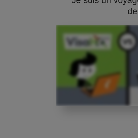
Je suis un voyag
de