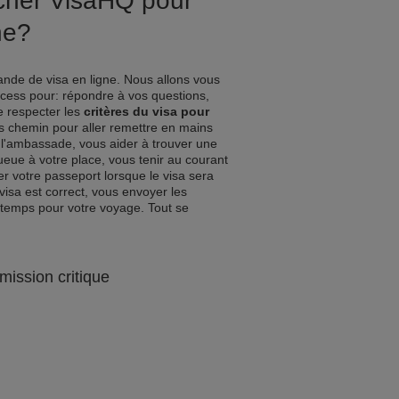
ucher VisaHQ pour
ne?
nde de visa en ligne. Nous allons vous
ocess pour: répondre à vos questions,
de respecter les
critères du visa pour
es chemin pour aller remettre en mains
l'ambassade, vous aider à trouver une
queue à votre place, vous tenir au courant
r votre passeport lorsque le visa sera
visa est correct, vous envoyer les
 temps pour votre voyage. Tout se
mission critique