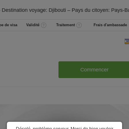
 Destination voyage: Djibouti – Pays du citoyen:
Pays-B
pe de visa
Validité
Traitement
Frais d'ambassade
Commencer
Désolé, problème serveur. Merci de bien vouloir