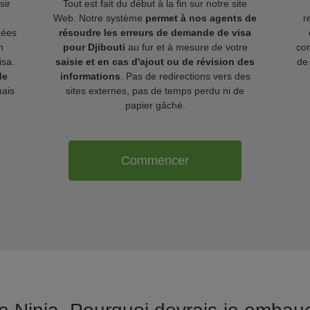
sir
Tout est fait du début à la fin sur notre site
Web. Notre système
permet à nos agents de
r
kées
résoudre les erreurs de demande de visa
n
pour Djibouti
au fur et à mesure de votre
com
isa.
saisie et en cas d'ajout ou de révision des
de 
de
informations
. Pas de redirections vers des
ais
sites externes, pas de temps perdu ni de
papier gâché.
Commencer