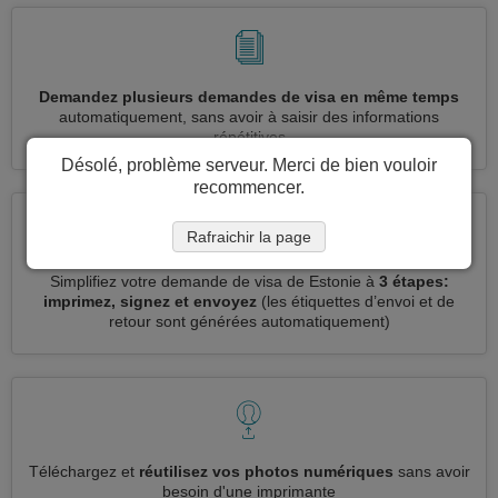
Demandez plusieurs demandes de visa en même temps
automatiquement, sans avoir à saisir des informations
répétitives
Désolé, problème serveur. Merci de bien vouloir
recommencer.
Rafraichir la page
Simplifiez votre demande de visa de Estonie à
3 étapes:
imprimez, signez et envoyez
(les étiquettes d’envoi et de
retour sont générées automatiquement)
Téléchargez et
réutilisez vos photos numériques
sans avoir
besoin d'une imprimante