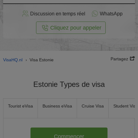
stuler
Discussion en temps réel
WhatsApp
n ligne
Cliquez pour appeler
Partagez
VisaHQ.nl
Visa Estonie
›
Estonie Types de visa
Tourist eVisa
Business eVisa
Cruise Visa
Student Visa
Commencer