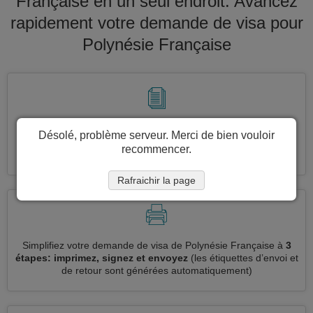
Française en un seul endroit. Avancez
rapidement votre demande de visa pour
Polynésie Française
Demandez plusieurs demandes de visa en même temps
Désolé, problème serveur. Merci de bien vouloir
automatiquement, sans avoir à saisir des informations
recommencer.
répétitives
Rafraichir la page
Simplifiez votre demande de visa de Polynésie Française à
3
étapes: imprimez, signez et envoyez
(les étiquettes d’envoi et
de retour sont générées automatiquement)