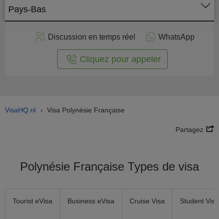
Pays-Bas
stuler
Discussion en temps réel
WhatsApp
n ligne
Cliquez pour appeler
VisaHQ.nl
Visa Polynésie Française
›
Partagez
Polynésie Française Types de visa
Tourist eVisa
Business eVisa
Cruise Visa
Student Visa