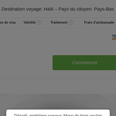
 Destination voyage: Haïti – Pays du citoyen:
Pays-Bas
pe de visa
Validité
Traitement
Frais d'ambassade
Commencer
Désolé, problème serveur. Merci de bien vouloir