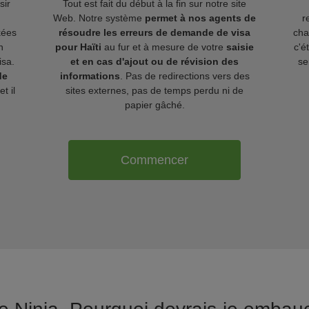
sir
Tout est fait du début à la fin sur notre site
Web. Notre système
permet à nos agents de
r
kées
résoudre les erreurs de demande de visa
ch
n
pour Haïti
au fur et à mesure de votre
saisie
c'é
isa.
et en cas d'ajout ou de révision des
se
de
informations
. Pas de redirections vers des
t il
sites externes, pas de temps perdu ni de
papier gâché.
Commencer