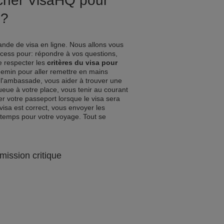
ucher VisaHQ pour
e?
nde de visa en ligne. Nous allons vous
ocess pour: répondre à vos questions,
de respecter les
critères du visa pour
chemin pour aller remettre en mains
l'ambassade, vous aider à trouver une
queue à votre place, vous tenir au courant
r votre passeport lorsque le visa sera
visa est correct, vous envoyer les
 temps pour votre voyage. Tout se
mission critique