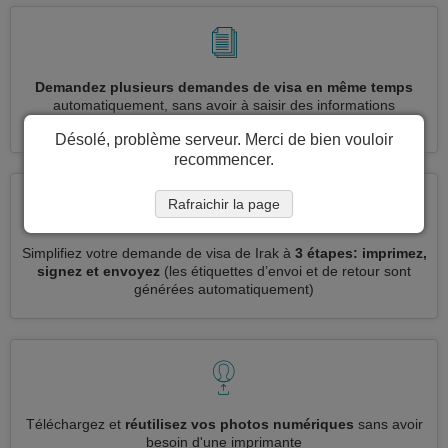
Demandez plusieurs demandes de visa en même temps
automatiquement, sans avoir à saisir des informations
répétitives
Désolé, problème serveur. Merci de bien vouloir
recommencer.
Rafraichir la page
Simplifiez votre demande de visa de Irak à
3 étapes: imprimez,
signez et envoyez
(les étiquettes d’envoi et de retour sont
générées automatiquement)
Téléchargez et
réutilisez vos photos numériques
sans avoir
besoin d'une imprimante