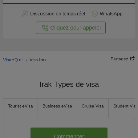
stuler
Discussion en temps réel
WhatsApp
n ligne
Cliquez pour appeler
Partagez
VisaHQ.nl
Visa Irak
›
Irak Types de visa
Tourist eVisa
Business eVisa
Cruise Visa
Student Visa
Commencer