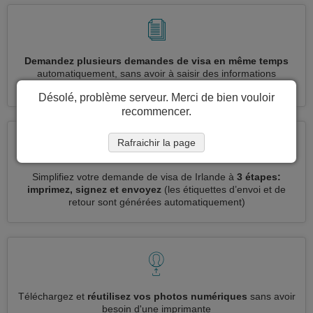
Demandez plusieurs demandes de visa en même temps
automatiquement, sans avoir à saisir des informations
répétitives
Désolé, problème serveur. Merci de bien vouloir
recommencer.
Rafraichir la page
Simplifiez votre demande de visa de Irlande à
3 étapes:
imprimez, signez et envoyez
(les étiquettes d’envoi et de
retour sont générées automatiquement)
Téléchargez et
réutilisez vos photos numériques
sans avoir
besoin d'une imprimante