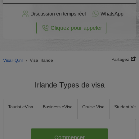
stuler
Discussion en temps réel
WhatsApp
n ligne
Cliquez pour appeler
Partagez
VisaHQ.nl
Visa Irlande
›
Irlande Types de visa
Tourist eVisa
Business eVisa
Cruise Visa
Student Visa
Commencer