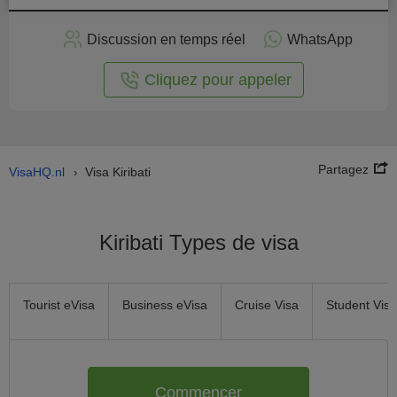
stuler
Discussion en temps réel
WhatsApp
n ligne
Cliquez pour appeler
Partagez
VisaHQ.nl
Visa Kiribati
›
Kiribati Types de visa
Tourist eVisa
Business eVisa
Cruise Visa
Student Visa
Commencer