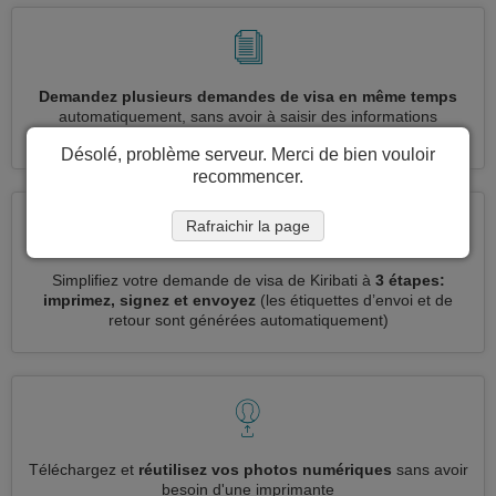
Demandez plusieurs demandes de visa en même temps
automatiquement, sans avoir à saisir des informations
répétitives
Désolé, problème serveur. Merci de bien vouloir
recommencer.
Rafraichir la page
Simplifiez votre demande de visa de Kiribati à
3 étapes:
imprimez, signez et envoyez
(les étiquettes d’envoi et de
retour sont générées automatiquement)
Téléchargez et
réutilisez vos photos numériques
sans avoir
besoin d'une imprimante