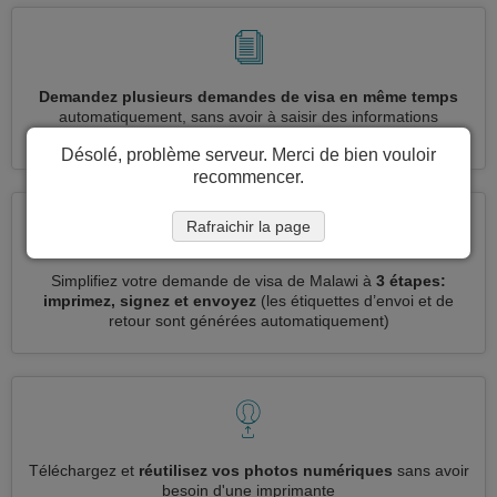
Demandez plusieurs demandes de visa en même temps
automatiquement, sans avoir à saisir des informations
répétitives
Désolé, problème serveur. Merci de bien vouloir
recommencer.
Rafraichir la page
Simplifiez votre demande de visa de Malawi à
3 étapes:
imprimez, signez et envoyez
(les étiquettes d’envoi et de
retour sont générées automatiquement)
Téléchargez et
réutilisez vos photos numériques
sans avoir
besoin d'une imprimante