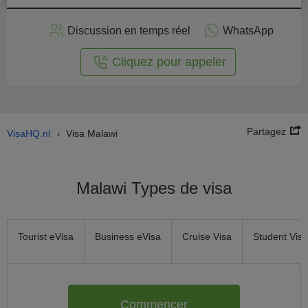
stuler
Discussion en temps réel
WhatsApp
n ligne
Cliquez pour appeler
Partagez
VisaHQ.nl
Visa Malawi
›
Malawi Types de visa
Tourist eVisa
Business eVisa
Cruise Visa
Student Visa
Commencer