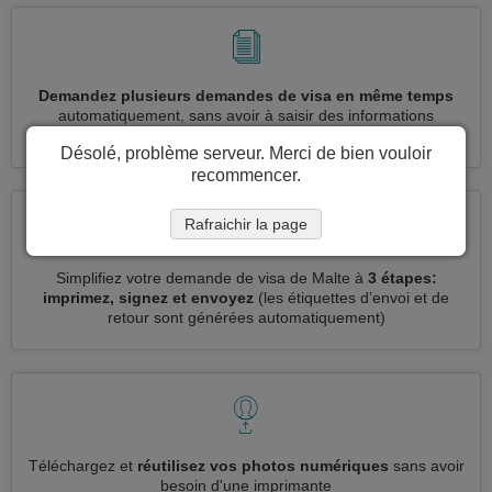
Demandez plusieurs demandes de visa en même temps
automatiquement, sans avoir à saisir des informations
répétitives
Désolé, problème serveur. Merci de bien vouloir
recommencer.
Rafraichir la page
Simplifiez votre demande de visa de Malte à
3 étapes:
imprimez, signez et envoyez
(les étiquettes d’envoi et de
retour sont générées automatiquement)
Téléchargez et
réutilisez vos photos numériques
sans avoir
besoin d'une imprimante