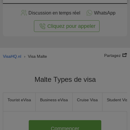
stuler
Discussion en temps réel
WhatsApp
n ligne
Cliquez pour appeler
Partagez
VisaHQ.nl
Visa Malte
›
Malte Types de visa
Tourist eVisa
Business eVisa
Cruise Visa
Student Visa
Commencer