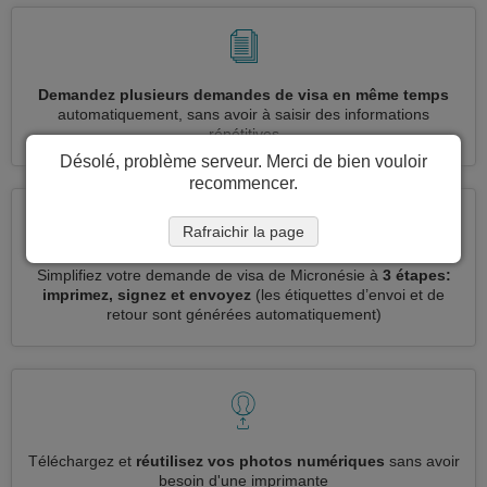
Demandez plusieurs demandes de visa en même temps
automatiquement, sans avoir à saisir des informations
répétitives
Désolé, problème serveur. Merci de bien vouloir
recommencer.
Rafraichir la page
Simplifiez votre demande de visa de Micronésie à
3 étapes:
imprimez, signez et envoyez
(les étiquettes d’envoi et de
retour sont générées automatiquement)
Téléchargez et
réutilisez vos photos numériques
sans avoir
besoin d'une imprimante