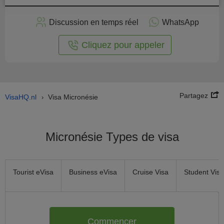
stuler
Discussion en temps réel
WhatsApp
n ligne
Cliquez pour appeler
Partagez
VisaHQ.nl
Visa Micronésie
›
Micronésie Types de visa
Tourist eVisa
Business eVisa
Cruise Visa
Student Visa
Commencer