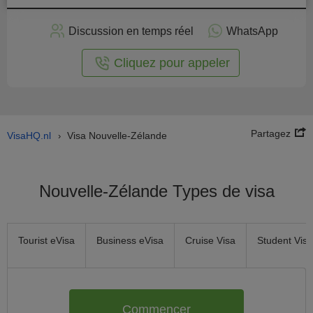
stuler
Discussion en temps réel
WhatsApp
n ligne
Cliquez pour appeler
Partagez
VisaHQ.nl
Visa Nouvelle-Zélande
›
Nouvelle-Zélande Types de visa
Tourist eVisa
Business eVisa
Cruise Visa
Student Visa
Commencer