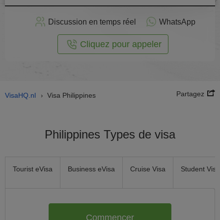
stuler
Discussion en temps réel
WhatsApp
n ligne
Cliquez pour appeler
Partagez
VisaHQ.nl
Visa Philippines
›
Philippines Types de visa
Tourist eVisa
Business eVisa
Cruise Visa
Student Visa
Commencer