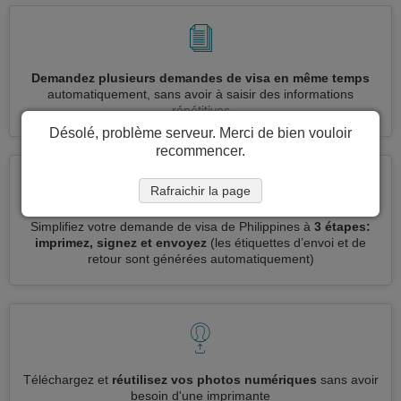
Demandez plusieurs demandes de visa en même temps
automatiquement, sans avoir à saisir des informations
répétitives
Désolé, problème serveur. Merci de bien vouloir
recommencer.
Rafraichir la page
Simplifiez votre demande de visa de Philippines à
3 étapes:
imprimez, signez et envoyez
(les étiquettes d’envoi et de
retour sont générées automatiquement)
Téléchargez et
réutilisez vos photos numériques
sans avoir
besoin d'une imprimante