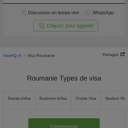
stuler
Discussion en temps réel
WhatsApp
n ligne
Cliquez pour appeler
Partagez
VisaHQ.nl
Visa Roumanie
›
Roumanie Types de visa
Tourist eVisa
Business eVisa
Cruise Visa
Student Visa
Commencer