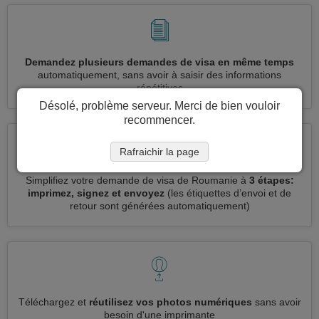
Demandez plusieurs demandes de visa en même temps
automatiquement, sans avoir à saisir des informations
répétitives
Désolé, problème serveur. Merci de bien vouloir
recommencer.
Rafraichir la page
Simplifiez votre demande de visa de Roumanie à
3 étapes:
imprimez, signez et envoyez
(les étiquettes d’envoi et de
retour sont générées automatiquement)
Téléchargez et
réutilisez vos photos numériques
sans avoir
besoin d'une imprimante