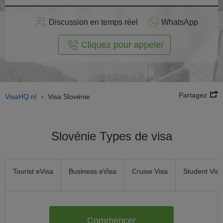
stuler
Discussion en temps réel
WhatsApp
n ligne
Cliquez pour appeler
Partagez
VisaHQ.nl
Visa Slovénie
›
Slovénie Types de visa
Tourist eVisa
Business eVisa
Cruise Visa
Student Visa
Commencer