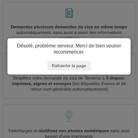
Demandez plusieurs demandes de visa en même temps
automatiquement, sans avoir à saisir des informations
répétitives
Désolé, problème serveur. Merci de bien vouloir
recommencer.
Rafraichir la page
Simplifiez votre demande de visa de Slovénie à
3 étapes:
imprimez, signez et envoyez
(les étiquettes d’envoi et de
retour sont générées automatiquement)
Téléchargez et
réutilisez vos photos numériques
sans avoir
besoin d'une imprimante