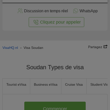
stuler
Discussion en temps réel
WhatsApp
n ligne
Cliquez pour appeler
Partagez
VisaHQ.nl
Visa Soudan
›
Soudan Types de visa
Tourist eVisa
Business eVisa
Cruise Visa
Student Visa
Commencer