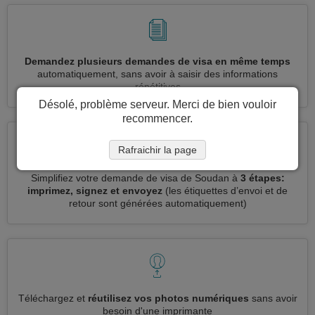
Demandez plusieurs demandes de visa en même temps
automatiquement, sans avoir à saisir des informations
répétitives
Désolé, problème serveur. Merci de bien vouloir
recommencer.
Rafraichir la page
Simplifiez votre demande de visa de Soudan à
3 étapes:
imprimez, signez et envoyez
(les étiquettes d’envoi et de
retour sont générées automatiquement)
Téléchargez et
réutilisez vos photos numériques
sans avoir
besoin d'une imprimante