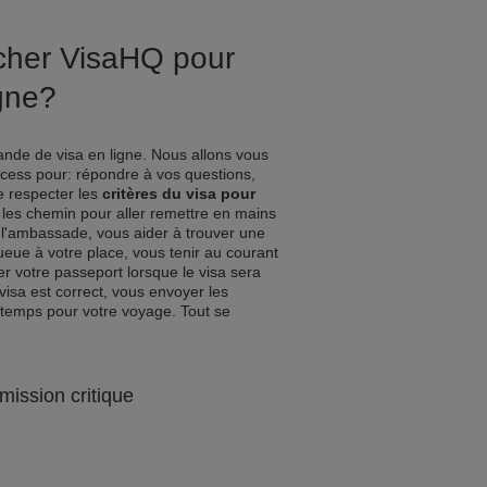
ucher VisaHQ pour
gne?
nde de visa en ligne. Nous allons vous
ocess pour: répondre à vos questions,
de respecter les
critères du visa pour
r les chemin pour aller remettre en mains
l'ambassade, vous aider à trouver une
queue à votre place, vous tenir au courant
r votre passeport lorsque le visa sera
visa est correct, vous envoyer les
 temps pour votre voyage. Tout se
mission critique