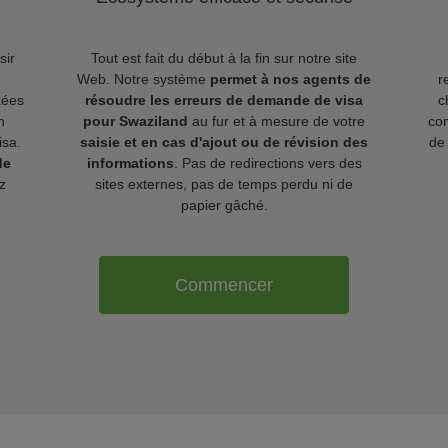
sir
Tout est fait du début à la fin sur notre site
Web. Notre système
permet à nos agents de
r
kées
résoudre les erreurs de demande de visa
c
n
pour Swaziland
au fur et à mesure de votre
com
isa.
saisie et en cas d'ajout ou de révision des
de 
de
informations
. Pas de redirections vers des
z
sites externes, pas de temps perdu ni de
papier gâché.
Commencer