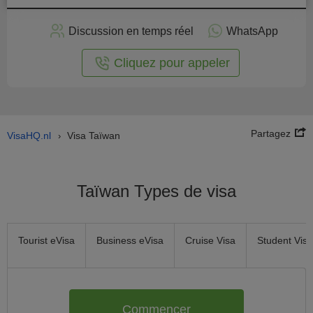
stuler
Discussion en temps réel
WhatsApp
n ligne
Cliquez pour appeler
Partagez
VisaHQ.nl
Visa Taïwan
›
Taïwan Types de visa
Tourist eVisa
Business eVisa
Cruise Visa
Student Visa
Commencer