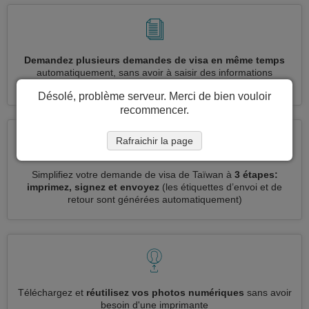
Demandez plusieurs demandes de visa en même temps
automatiquement, sans avoir à saisir des informations
répétitives
Désolé, problème serveur. Merci de bien vouloir
recommencer.
Rafraichir la page
Simplifiez votre demande de visa de Taïwan à
3 étapes:
imprimez, signez et envoyez
(les étiquettes d’envoi et de
retour sont générées automatiquement)
Téléchargez et
réutilisez vos photos numériques
sans avoir
besoin d'une imprimante