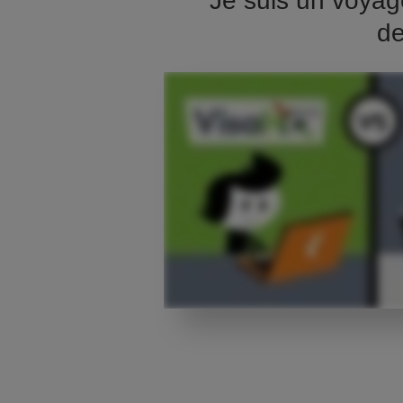
Je suis un voyag
de