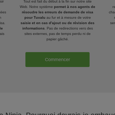
sir
Tout est fait du début à la fin sur notre site
Web. Notre système
permet à nos agents de
r
kées
résoudre les erreurs de demande de visa
cha
n
pour Tuvalu
au fur et à mesure de votre
isa.
saisie et en cas d'ajout ou de révision des
ser
de
informations
. Pas de redirections vers des
ais
sites externes, pas de temps perdu ni de
papier gâché.
Commencer