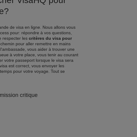
ucher VisaHQ pour
ne?
nde de visa en ligne. Nous allons vous
ocess pour: répondre à vos questions,
de respecter les
critères du visa pour
s chemin pour aller remettre en mains
l'ambassade, vous aider à trouver une
queue à votre place, vous tenir au courant
r votre passeport lorsque le visa sera
visa est correct, vous envoyer les
 temps pour votre voyage. Tout se
mission critique