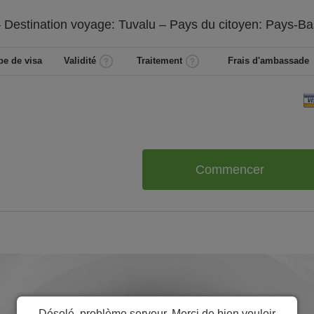
 Destination voyage: Tuvalu – Pays du citoyen:
Pays-Ba
pe de visa
Validité
Traitement
Frais d'ambassade
Commencer
Désolé, problème serveur. Merci de bien vouloir