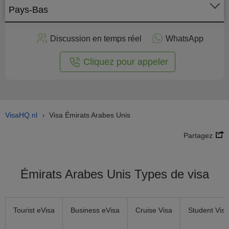
Pays-Bas
stuler
Discussion en temps réel
WhatsApp
n ligne
Cliquez pour appeler
VisaHQ.nl
Visa Émirats Arabes Unis
›
Partagez
Émirats Arabes Unis Types de visa
Tourist eVisa
Business eVisa
Cruise Visa
Student Visa