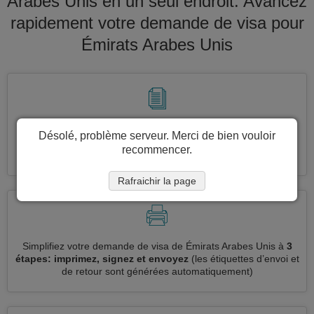
Arabes Unis en un seul endroit. Avancez
rapidement votre demande de visa pour
Émirats Arabes Unis
Demandez plusieurs demandes de visa en même temps
Désolé, problème serveur. Merci de bien vouloir
automatiquement, sans avoir à saisir des informations
recommencer.
répétitives
Rafraichir la page
Simplifiez votre demande de visa de Émirats Arabes Unis à
3
étapes: imprimez, signez et envoyez
(les étiquettes d’envoi et
de retour sont générées automatiquement)