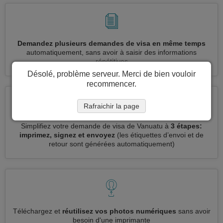
Demandez plusieurs demandes de visa en même temps
automatiquement, sans avoir à saisir des informations
répétitives
Désolé, problème serveur. Merci de bien vouloir
recommencer.
Rafraichir la page
Simplifiez votre demande de visa de Vanuatu à
3 étapes:
imprimez, signez et envoyez
(les étiquettes d’envoi et de
retour sont générées automatiquement)
Téléchargez et
réutilisez vos photos numériques
sans avoir
besoin d'une imprimante