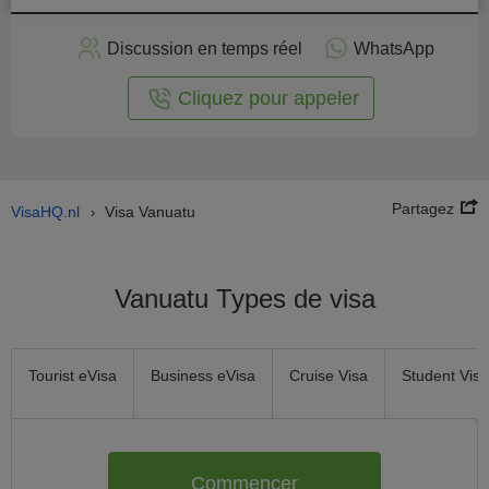
stuler
Discussion en temps réel
WhatsApp
n ligne
Cliquez pour appeler
Partagez
VisaHQ.nl
Visa Vanuatu
›
Vanuatu Types de visa
Tourist eVisa
Business eVisa
Cruise Visa
Student Visa
Commencer