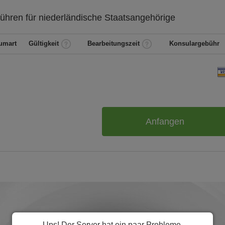
ühren für
niederländische
Staatsangehörige
umart
Gültigkeit
Bearbeitungszeit
Konsulargebühr
Anfangen
Ups! Der Server hat ein paar Probleme.