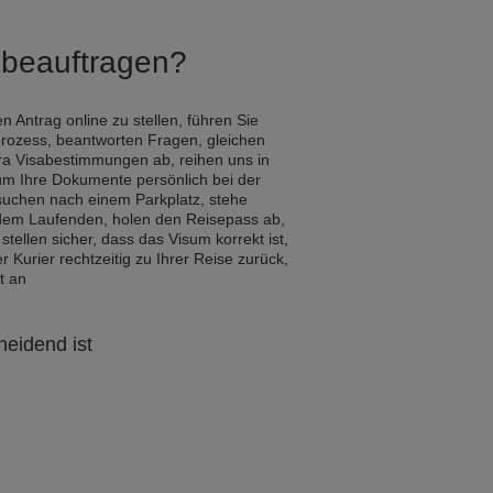
Q beauftragen?
n Antrag online zu stellen, führen Sie
rozess, beantworten Fragen, gleichen
ra Visabestimmungen ab, reihen uns in
um Ihre Dokumente persönlich bei der
 suchen nach einem Parkplatz, stehe
 dem Laufenden, holen den Reisepass ab,
 stellen sicher, dass das Visum korrekt ist,
Kurier rechtzeitig zu Ihrer Reise zurück,
t an
heidend ist