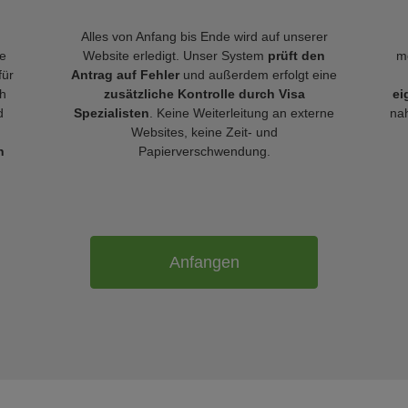
Alles von Anfang bis Ende wird auf unserer
le
Website erledigt. Unser System
prüft den
m
für
Antrag auf Fehler
und außerdem erfolgt eine
h
zusätzliche Kontrolle durch Visa
ei
d
Spezialisten
. Keine Weiterleitung an externe
nah
Websites, keine Zeit- und
n
Papierverschwendung.
Anfangen