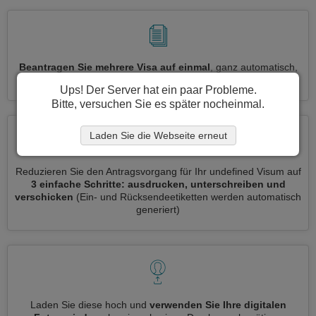
Beantragen Sie mehrere Visa auf einmal
, ganz automatisch,
ohne dass Sie Informationen wiederholt eingeben müssen
Ups! Der Server hat ein paar Probleme.
Bitte, versuchen Sie es später nocheinmal.
Laden Sie die Webseite erneut
Reduzieren Sie den Antragsvorgang für Ihr undefined Visum auf
3 einfache Schritte: ausdrucken, unterschreiben und
verschicken
(Ein- und Rücksendeetiketten werden automatisch
generiert)
Laden Sie diese hoch und
verwenden Sie Ihre digitalen