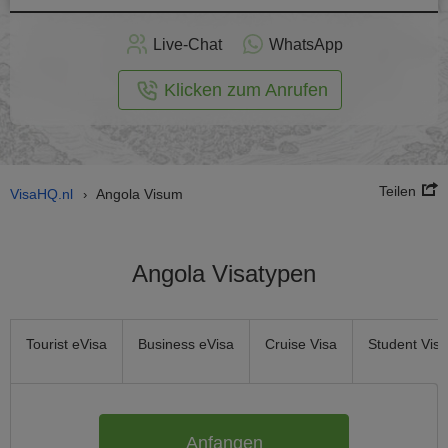
nline -
Live-Chat
WhatsApp
rmular
Klicken zum Anrufen
Teilen
VisaHQ.nl
Angola Visum
›
Angola Visatypen
Tourist eVisa
Business eVisa
Cruise Visa
Student Visa
Anfangen