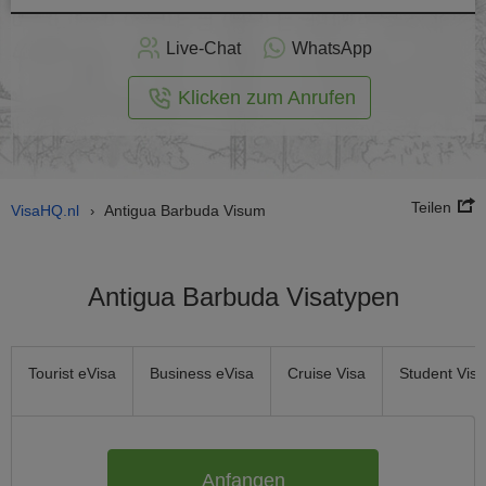
nline -
Live-Chat
WhatsApp
rmular
Klicken zum Anrufen
Teilen
VisaHQ.nl
Antigua Barbuda Visum
›
Antigua Barbuda Visatypen
Tourist eVisa
Business eVisa
Cruise Visa
Student Visa
Anfangen