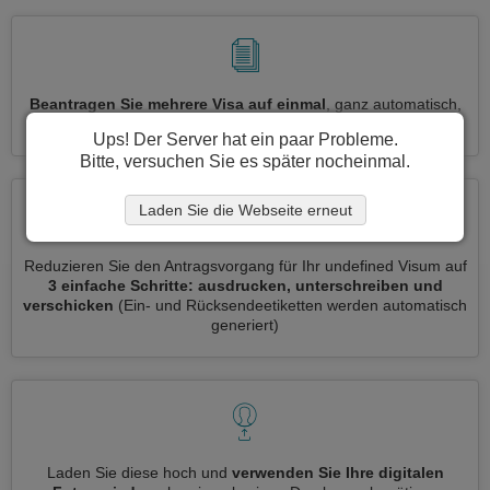
Beantragen Sie mehrere Visa auf einmal
, ganz automatisch,
ohne dass Sie Informationen wiederholt eingeben müssen
Ups! Der Server hat ein paar Probleme.
Bitte, versuchen Sie es später nocheinmal.
Laden Sie die Webseite erneut
Reduzieren Sie den Antragsvorgang für Ihr undefined Visum auf
3 einfache Schritte: ausdrucken, unterschreiben und
verschicken
(Ein- und Rücksendeetiketten werden automatisch
generiert)
Laden Sie diese hoch und
verwenden Sie Ihre digitalen