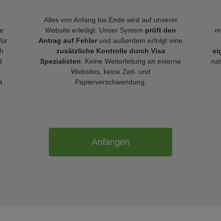
Alles von Anfang bis Ende wird auf unserer
le
Website erledigt. Unser System
prüft den
m
für
Antrag auf Fehler
und außerdem erfolgt eine
h
zusätzliche Kontrolle durch Visa
ei
d
Spezialisten
. Keine Weiterleitung an externe
nah
Websites, keine Zeit- und
n
Papierverschwendung.
Anfangen