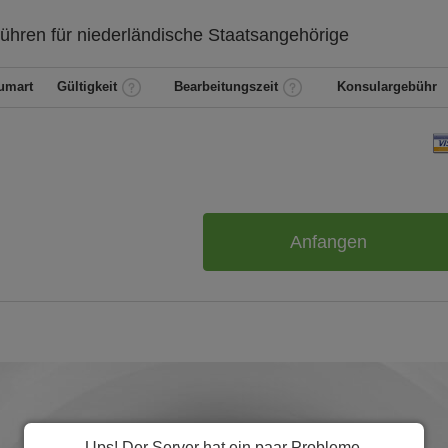
ühren für
niederländische
Staatsangehörige
umart
Gültigkeit
Bearbeitungszeit
Konsulargebühr
Anfangen
Ups! Der Server hat ein paar Probleme.