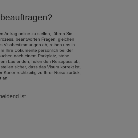
Q beauftragen?
n Antrag online zu stellen, führen Sie
rozess, beantworten Fragen, gleichen
us Visabestimmungen ab, reihen uns in
um Ihre Dokumente persönlich bei der
 suchen nach einem Parkplatz, stehe
 dem Laufenden, holen den Reisepass ab,
 stellen sicher, dass das Visum korrekt ist,
Kurier rechtzeitig zu Ihrer Reise zurück,
t an
heidend ist