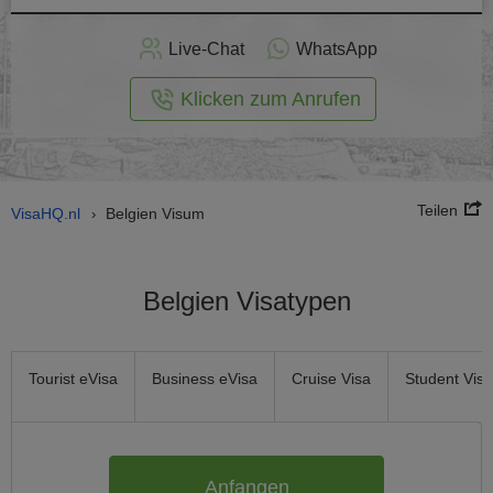
nline -
Live-Chat
WhatsApp
rmular
Klicken zum Anrufen
Teilen
VisaHQ.nl
Belgien Visum
›
Belgien Visatypen
Tourist eVisa
Business eVisa
Cruise Visa
Student Visa
Anfangen