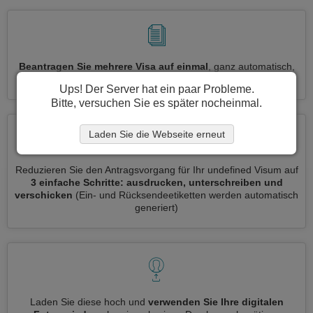
Beantragen Sie mehrere Visa auf einmal
, ganz automatisch,
ohne dass Sie Informationen wiederholt eingeben müssen
Ups! Der Server hat ein paar Probleme.
Bitte, versuchen Sie es später nocheinmal.
Laden Sie die Webseite erneut
Reduzieren Sie den Antragsvorgang für Ihr undefined Visum auf
3 einfache Schritte: ausdrucken, unterschreiben und
verschicken
(Ein- und Rücksendeetiketten werden automatisch
generiert)
Laden Sie diese hoch und
verwenden Sie Ihre digitalen