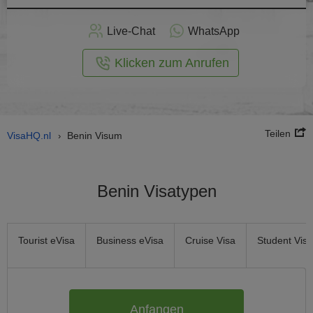
nline -
Live-Chat
WhatsApp
rmular
Klicken zum Anrufen
Teilen
VisaHQ.nl
Benin Visum
›
Benin Visatypen
Tourist eVisa
Business eVisa
Cruise Visa
Student Visa
Anfangen