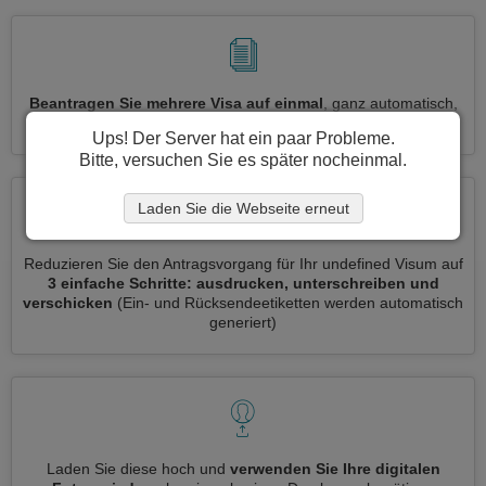
Beantragen Sie mehrere Visa auf einmal
, ganz automatisch,
ohne dass Sie Informationen wiederholt eingeben müssen
Ups! Der Server hat ein paar Probleme.
Bitte, versuchen Sie es später nocheinmal.
Laden Sie die Webseite erneut
Reduzieren Sie den Antragsvorgang für Ihr undefined Visum auf
3 einfache Schritte: ausdrucken, unterschreiben und
verschicken
(Ein- und Rücksendeetiketten werden automatisch
generiert)
Laden Sie diese hoch und
verwenden Sie Ihre digitalen