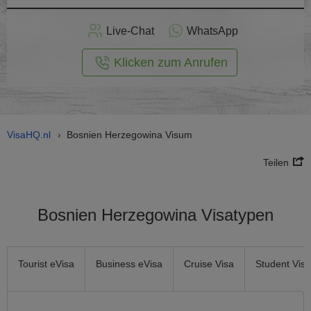
nline -
Live-Chat
WhatsApp
rmular
Klicken zum Anrufen
VisaHQ.nl
Bosnien Herzegowina Visum
›
Teilen
Bosnien Herzegowina Visatypen
Tourist eVisa
Business eVisa
Cruise Visa
Student Visa