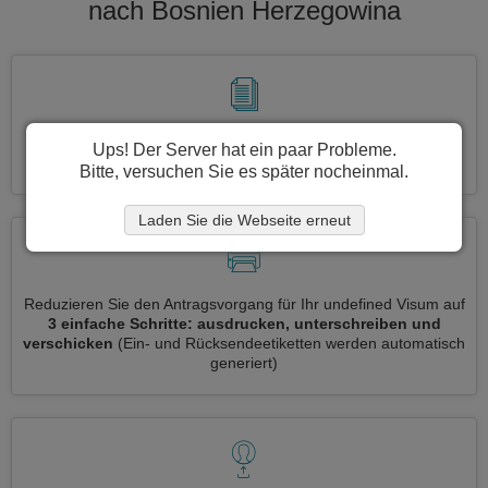
nach Bosnien Herzegowina
Beantragen Sie mehrere Visa auf einmal
, ganz automatisch,
Ups! Der Server hat ein paar Probleme.
ohne dass Sie Informationen wiederholt eingeben müssen
Bitte, versuchen Sie es später nocheinmal.
Laden Sie die Webseite erneut
Reduzieren Sie den Antragsvorgang für Ihr undefined Visum auf
3 einfache Schritte: ausdrucken, unterschreiben und
verschicken
(Ein- und Rücksendeetiketten werden automatisch
generiert)