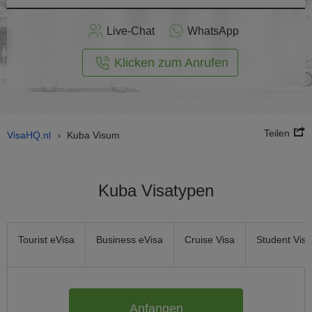
nline -
Live-Chat
WhatsApp
rmular
Klicken zum Anrufen
Teilen
VisaHQ.nl
Kuba Visum
›
Kuba Visatypen
Tourist eVisa
Business eVisa
Cruise Visa
Student Visa
Anfangen