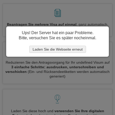
Beantragen Sie mehrere Visa auf einmal
, ganz automatisch,
ohne dass Sie Informationen wiederholt eingeben müssen
Ups! Der Server hat ein paar Probleme.
Bitte, versuchen Sie es später nocheinmal.
Laden Sie die Webseite erneut
Reduzieren Sie den Antragsvorgang für Ihr undefined Visum auf
3 einfache Schritte: ausdrucken, unterschreiben und
verschicken
(Ein- und Rücksendeetiketten werden automatisch
generiert)
Laden Sie diese hoch und
verwenden Sie Ihre digitalen