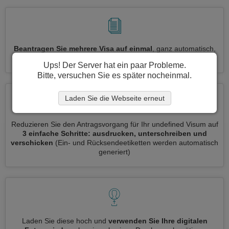
Beantragen Sie mehrere Visa auf einmal
, ganz automatisch,
ohne dass Sie Informationen wiederholt eingeben müssen
Ups! Der Server hat ein paar Probleme.
Bitte, versuchen Sie es später nocheinmal.
Laden Sie die Webseite erneut
Reduzieren Sie den Antragsvorgang für Ihr undefined Visum auf
3 einfache Schritte: ausdrucken, unterschreiben und
verschicken
(Ein- und Rücksendeetiketten werden automatisch
generiert)
Laden Sie diese hoch und
verwenden Sie Ihre digitalen