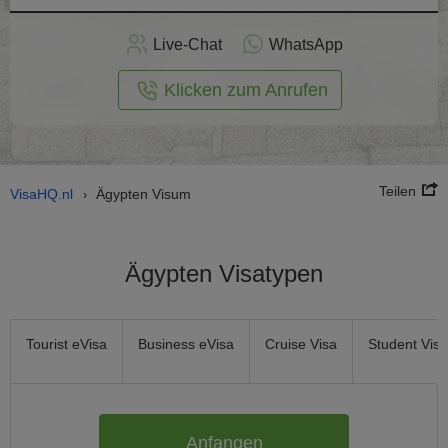
nline -
Live-Chat
WhatsApp
rmular
Klicken zum Anrufen
Teilen
VisaHQ.nl
Ägypten Visum
›
Ägypten Visatypen
Tourist eVisa
Business eVisa
Cruise Visa
Student Visa
Anfangen