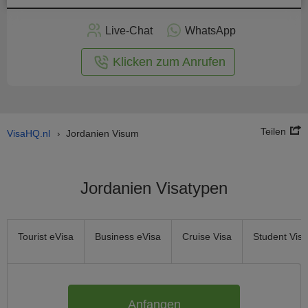
nline -
Live-Chat
WhatsApp
rmular
Klicken zum Anrufen
Teilen
VisaHQ.nl
Jordanien Visum
›
Jordanien Visatypen
Tourist eVisa
Business eVisa
Cruise Visa
Student Visa
Anfangen