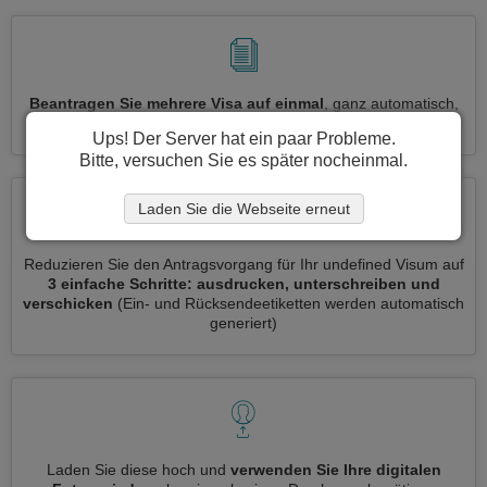
Beantragen Sie mehrere Visa auf einmal
, ganz automatisch,
ohne dass Sie Informationen wiederholt eingeben müssen
Ups! Der Server hat ein paar Probleme.
Bitte, versuchen Sie es später nocheinmal.
Laden Sie die Webseite erneut
Reduzieren Sie den Antragsvorgang für Ihr undefined Visum auf
3 einfache Schritte: ausdrucken, unterschreiben und
verschicken
(Ein- und Rücksendeetiketten werden automatisch
generiert)
Laden Sie diese hoch und
verwenden Sie Ihre digitalen