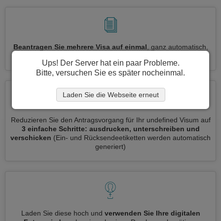
Beantragen Sie mehrere Visa auf einmal
, ganz automatisch,
ohne dass Sie Informationen wiederholt eingeben müssen
Ups! Der Server hat ein paar Probleme.
Bitte, versuchen Sie es später nocheinmal.
Laden Sie die Webseite erneut
Reduzieren Sie den Antragsvorgang für Ihr undefined Visum auf
3 einfache Schritte: ausdrucken, unterschreiben und
verschicken
(Ein- und Rücksendeetiketten werden automatisch
generiert)
Laden Sie diese hoch und
verwenden Sie Ihre digitalen