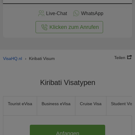
nline -
Live-Chat
WhatsApp
rmular
Klicken zum Anrufen
Teilen
VisaHQ.nl
Kiribati Visum
›
Kiribati Visatypen
Tourist eVisa
Business eVisa
Cruise Visa
Student Visa
Anfangen