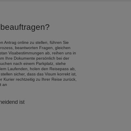
Q beauftragen?
n Antrag online zu stellen, führen Sie
rozess, beantworten Fragen, gleichen
istan Visabestimmungen ab, reihen uns in
um Ihre Dokumente persönlich bei der
 suchen nach einem Parkplatz, stehe
 dem Laufenden, holen den Reisepass ab,
 stellen sicher, dass das Visum korrekt ist,
Kurier rechtzeitig zu Ihrer Reise zurück,
t an
heidend ist