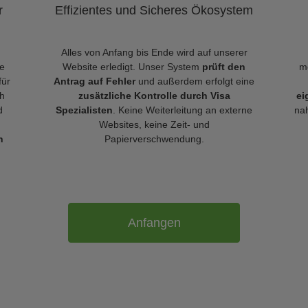
r
Effizientes und Sicheres Ökosystem
Alles von Anfang bis Ende wird auf unserer
le
Website erledigt. Unser System
prüft den
m
für
Antrag auf Fehler
und außerdem erfolgt eine
h
zusätzliche Kontrolle durch Visa
ei
d
Spezialisten
. Keine Weiterleitung an externe
nah
Websites, keine Zeit- und
n
Papierverschwendung.
Anfangen