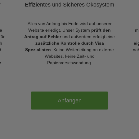
r
Effizientes und Sicheres Ökosystem
Alles von Anfang bis Ende wird auf unserer
le
Website erledigt. Unser System
prüft den
m
für
Antrag auf Fehler
und außerdem erfolgt eine
h
zusätzliche Kontrolle durch Visa
ei
d
Spezialisten
. Keine Weiterleitung an externe
nah
Websites, keine Zeit- und
n
Papierverschwendung.
Anfangen