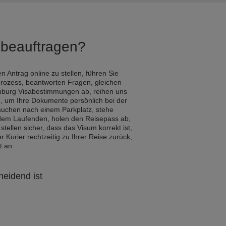
Q beauftragen?
n Antrag online zu stellen, führen Sie
rozess, beantworten Fragen, gleichen
mburg Visabestimmungen ab, reihen uns
n, um Ihre Dokumente persönlich bei der
 suchen nach einem Parkplatz, stehe
 dem Laufenden, holen den Reisepass ab,
 stellen sicher, dass das Visum korrekt ist,
Kurier rechtzeitig zu Ihrer Reise zurück,
t an
heidend ist