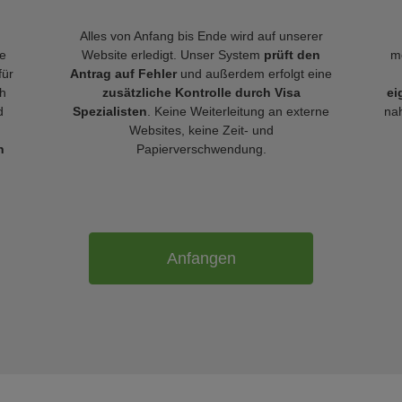
Alles von Anfang bis Ende wird auf unserer
le
Website erledigt. Unser System
prüft den
m
für
Antrag auf Fehler
und außerdem erfolgt eine
h
zusätzliche Kontrolle durch Visa
ei
d
Spezialisten
. Keine Weiterleitung an externe
nah
Websites, keine Zeit- und
n
Papierverschwendung.
Anfangen