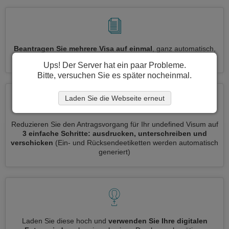
Beantragen Sie mehrere Visa auf einmal
, ganz automatisch,
ohne dass Sie Informationen wiederholt eingeben müssen
Ups! Der Server hat ein paar Probleme.
Bitte, versuchen Sie es später nocheinmal.
Laden Sie die Webseite erneut
Reduzieren Sie den Antragsvorgang für Ihr undefined Visum auf
3 einfache Schritte: ausdrucken, unterschreiben und
verschicken
(Ein- und Rücksendeetiketten werden automatisch
generiert)
Laden Sie diese hoch und
verwenden Sie Ihre digitalen