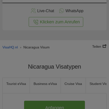
nline -
Live-Chat
WhatsApp
rmular
Klicken zum Anrufen
Teilen
VisaHQ.nl
Nicaragua Visum
›
Nicaragua Visatypen
Tourist eVisa
Business eVisa
Cruise Visa
Student Visa
Anfangen