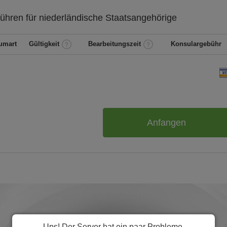
ühren für
niederländische
Staatsangehörige
umart
Gültigkeit
Bearbeitungszeit
Konsulargebühr
Anfangen
Ups! Der Server hat ein paar Probleme.