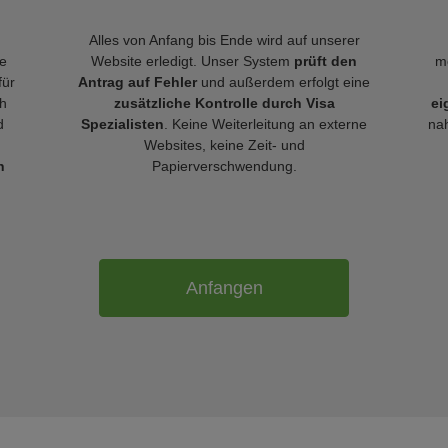
Alles von Anfang bis Ende wird auf unserer
le
Website erledigt. Unser System
prüft den
m
für
Antrag auf Fehler
und außerdem erfolgt eine
h
zusätzliche Kontrolle durch Visa
ei
d
Spezialisten
. Keine Weiterleitung an externe
nah
Websites, keine Zeit- und
n
Papierverschwendung.
Anfangen