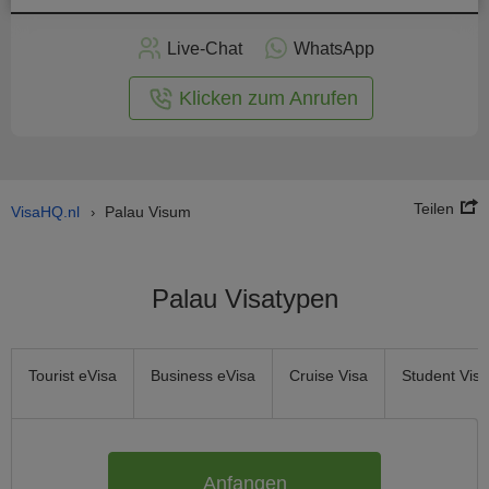
nline -
Live-Chat
WhatsApp
rmular
Klicken zum Anrufen
Teilen
VisaHQ.nl
Palau Visum
›
Palau Visatypen
Tourist eVisa
Business eVisa
Cruise Visa
Student Visa
Anfangen