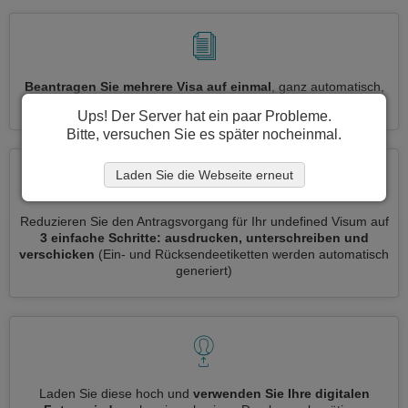
Beantragen Sie mehrere Visa auf einmal
, ganz automatisch,
ohne dass Sie Informationen wiederholt eingeben müssen
Ups! Der Server hat ein paar Probleme.
Bitte, versuchen Sie es später nocheinmal.
Laden Sie die Webseite erneut
Reduzieren Sie den Antragsvorgang für Ihr undefined Visum auf
3 einfache Schritte: ausdrucken, unterschreiben und
verschicken
(Ein- und Rücksendeetiketten werden automatisch
generiert)
Laden Sie diese hoch und
verwenden Sie Ihre digitalen