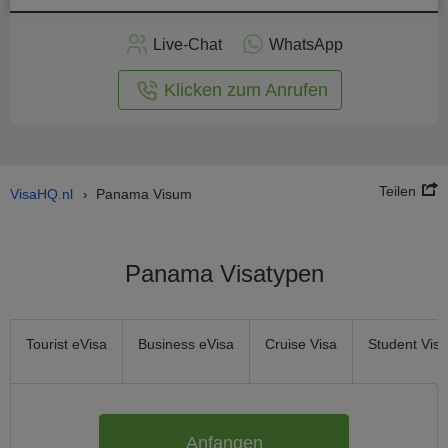
nline -
Live-Chat
WhatsApp
rmular
Klicken zum Anrufen
Teilen
VisaHQ.nl
Panama Visum
›
Panama Visatypen
Tourist eVisa
Business eVisa
Cruise Visa
Student Visa
Anfangen