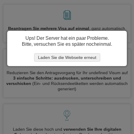
Beantragen Sie mehrere Visa auf einmal
, ganz automatisch,
ohne dass Sie Informationen wiederholt eingeben müssen
Ups! Der Server hat ein paar Probleme.
Bitte, versuchen Sie es später nocheinmal.
Laden Sie die Webseite erneut
Reduzieren Sie den Antragsvorgang für Ihr undefined Visum auf
3 einfache Schritte: ausdrucken, unterschreiben und
verschicken
(Ein- und Rücksendeetiketten werden automatisch
generiert)
Laden Sie diese hoch und
verwenden Sie Ihre digitalen